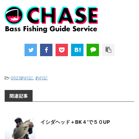
-
2023釣行記
,
釣行記
関連記事
イシダヘッド＋BK４’で５０UP