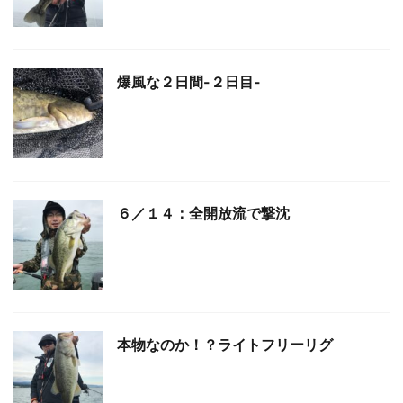
爆風な２日間-２日目-
６／１４：全開放流で撃沈
本物なのか！？ライトフリーリグ