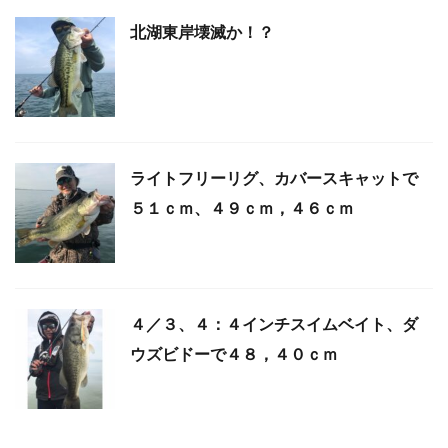
北湖東岸壊滅か！？
ライトフリーリグ、カバースキャットで
５１ｃｍ、４９ｃｍ，４６ｃｍ
４／３、４：４インチスイムベイト、ダ
ウズビドーで４８，４０ｃｍ