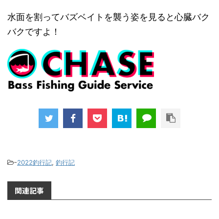
水面を割ってバズベイトを襲う姿を見ると心臓バク
バクですよ！
-
2022釣行記
,
釣行記
関連記事