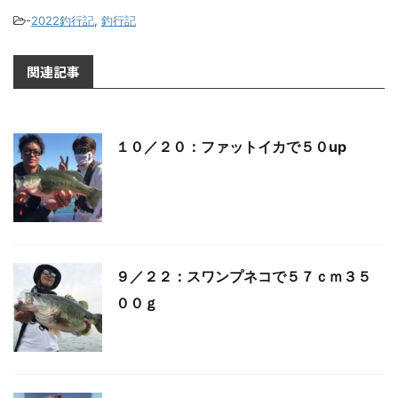
-
2022釣行記
,
釣行記
関連記事
１０／２０：ファットイカで５０up
９／２２：スワンプネコで５７ｃｍ３５
００ｇ