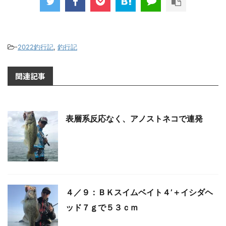
-
2022釣行記
,
釣行記
関連記事
表層系反応なく、アノストネコで連発
４／９：ＢＫスイムベイト４’＋イシダヘ
ッド７ｇで５３ｃｍ