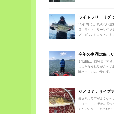
ライトフリーリグ 
11月19日は、風のない
目、ライトフリーリグで
グ、ダウンショット、ネ ..
今年の南湖は厳し
5月2日は北西強風で南湖
に大きなうねりが入って
嚇バイトのみで乗らず。 ..
６／２７：サイズ
表層系に反応がよくなっ
ニゴイ、、。 元気に飛び
るんですが、これも伸び ..