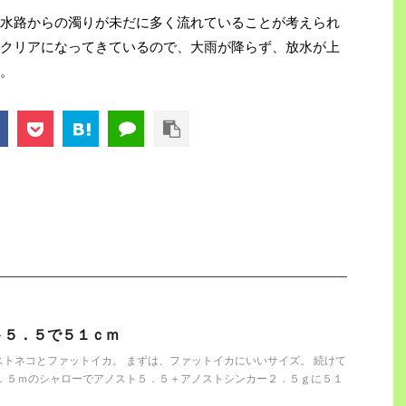
水路からの濁りが未だに多く流れていることが考えられ
クリアになってきているので、大雨が降らず、放水が上
。
ト５．５で５１ｃｍ
トネコとファットイカ。 まずは、ファットイカにいいサイズ。 続けて
１．５ｍのシャローでアノスト５．５＋アノストシンカー２．５ｇに５１