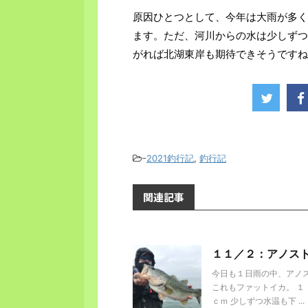
原因ひとつとして、今年は大雨が多く
ます。ただ、河川からの水は少しずつ
がれば北湖東岸も期待できそうですね
-
2021釣行記
,
釣行記
関連記事
１１／２：アノス
今日も１日雨の中、アノス
これもファットイカ。 
ｃｍ 少しずつ水温も下 ...