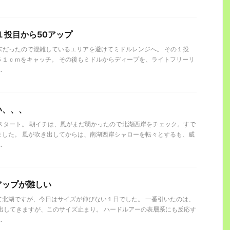
１投目から50アップ
週末だったので混雑しているエリアを避けてミドルレンジへ。 その１投
５１ｃｍをキャッチ。 その後もミドルからディープを、ライトフリーリ
.
い、、、
スタート。 朝イチは、風がまだ弱かったので北湖西岸をチェック。すで
ました。 風が吹き出してからは、南湖西岸シャローを転々とするも、威
.
アップが難しい
て北湖ですが、今日はサイズが伸びない１日でした。 一番引いたのは、
出してきますが、このサイズ止まり。 ハードルアーの表層系にも反応す
.