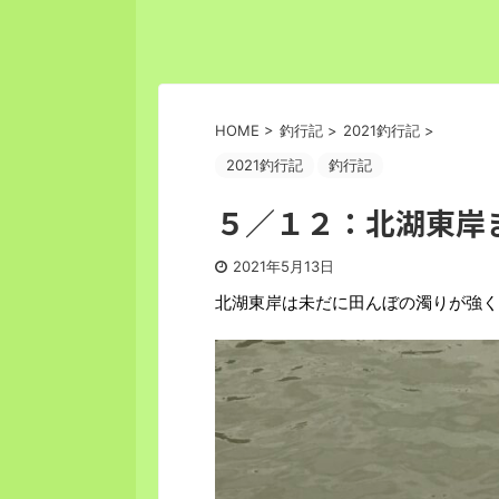
HOME
>
釣行記
>
2021釣行記
>
2021釣行記
釣行記
５／１２：北湖東岸
2021年5月13日
北湖東岸は未だに田んぼの濁りが強く