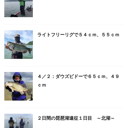
ライトフリーリグで５４ｃｍ、５５ｃｍ
４／２：ダウズビドーで６５ｃｍ、４９
ｃｍ
２日間の琵琶湖遠征１日目 ～北湖～