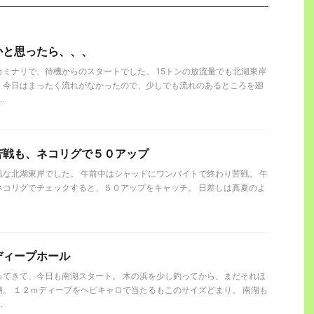
かと思ったら、、、
ミナリで、待機からのスタートでした。 15トンの放流量でも北湖東岸
、今日はまったく流れがなかったので、少しでも流れのあるところを廻
.
苦戦も、ネコリグで５０アップ
タ凪な北湖東岸でした。 午前中はシャッドにワンバイトで終わり苦戦。 午
ネコリグでチェックすると、５０アップをキャッチ。 日差しは真夏のよ
ディープホール
ってきて、今日も南湖スタート。 木の浜を少し釣ってから、まだそれほ
。 １２ｍディープをヘビキャロで当たるもこのサイズどまり。 南湖も
.