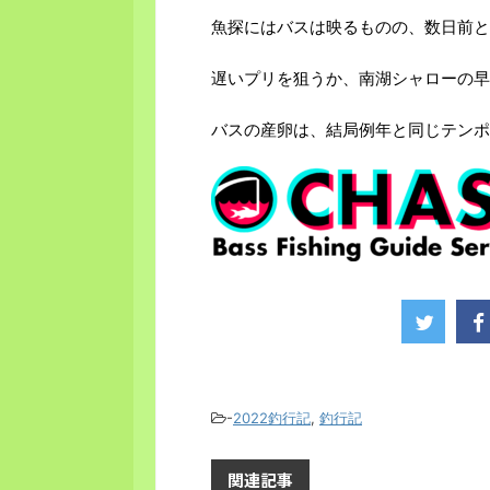
魚探にはバスは映るものの、数日前と
遅いプリを狙うか、南湖シャローの早
バスの産卵は、結局例年と同じテンポ
-
2022釣行記
,
釣行記
関連記事