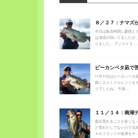
８／２７：ナマズ
今日は集合時間に豪雨とカ
は湖流が効いてましたが
りました。 アノスト５． ..
ピーカンベタ凪で
11月11日はピーカンベ
後に入りミドルレンジを
うでしたね。 午後 ...
１１／１４：南湖
最近荒れることが多くな
ど荒れだしてないので北湖
４ｍフラットや浚渫をチ ..