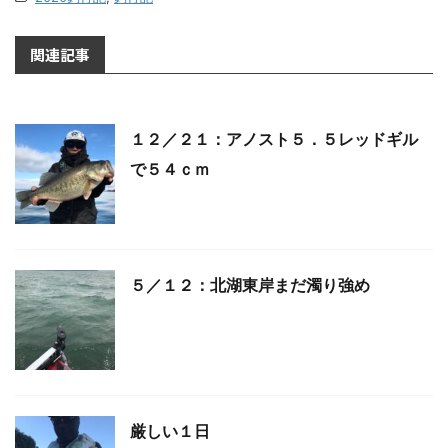
関連記事
１２／２１：アノスト５．５レッドギル
で５４ｃｍ
５／１２：北湖東岸まだ濁り強め
厳しい１日